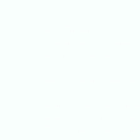
Spanningen en emoties ontstaan in h
welzijn en functioneren.
Lichaamsgerichte coaching betrekt daa
lichaam en geest onlosmakelijk verbond
van het leven: jouw fysieke, psychol
verhouden tot jouw omgeving en de we
Afhankelijk van jouw proces begel
openheid en eerlijkheid. Samen komen 
of wil voelen) en bij de overtuigingen 
Zo leer je opnieuw om expressie te gev
te komen. In lastige periodes schuilt n
We werken er aan om te zorgen dat je 
bij het begin, bij wie jij hier en nu b
van waaruit jij tot je volledige potentie