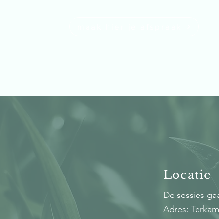
maak hier je afspraak
Locatie
De sessies ga
Adres:
Terkam