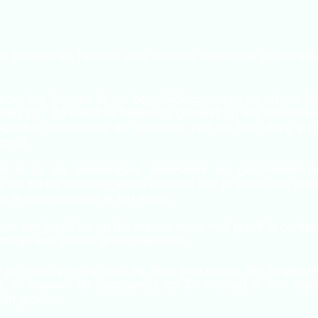
et lichaam en hebben een enorme impact op je mental
rom het lichaam in het begeleidingsproces en erkent da
en zijn. Zo wordt er holistisch gewerkt op alle dimensie
ogische, emotionele en spirituele zelf en hoe deze zic
reld.
eid ik je via oefeningen, ademwerk en gesprekken i
we tot de onderliggende emoties (die je soms niet voel
die je tegenhouden in het leven.
en aan jezelf en op die manier meer met jezelf in contac
amelijk een enorm groeipotentieel.
je volledig veilig voelt bij deze processen. We beginne
ent, en bouwen dit stapsgewijs op. Zo ontstaat er een basi
 kan groeien.