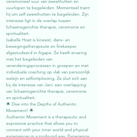
ceremonieel vuur van zweethutten en 
vuurlopen te begeleiden. Momenteel traint 
hij om zelf zweethutten te begeleiden. Zijn 
interesse ligt in de overlap tussen 
lichaamsgerichte therapie, ceremonie en 
spiritualiteit.
Isabelle Hoet is kinesist, dans- en 
bewegingstherapeute en firekeeper, 
afgestudeerd in Agape. Ze heeft ervaring 
met het begeleiden van 
veranderingsprocessen in groepen en met 
individuele coaching op vlak van persoonlijk 
welzijn en zelfontplooiing. Ze sluit zich aan 
bij de interesse van Jani: een overlapping 
van lichaamsgerichte therapie, ceremonie 
en spiritualiteit.
🌟 Dive into the Depths of Authentic 
Movement! 🌟
Authentic Movement is a therapeutic and 
expressive practice that allows you to 
connect with your inner world and physical 
experiences in a profound way. Experience 