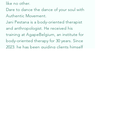
like no other.
Dare to dance the dance of your soul with 
Authentic Movement.
Jani Pestana is a body-oriented therapist 
and anthropologist. He received his 
training at AgapeBelgium, an institute for 
body-oriented therapy for 30 years. Since 
2023, he has been guiding clients himself 
and organizing workshops and group 
events. He is also a Firekeeper, trained to 
supervise the ceremonial fire of sweat 
lodges and fire walks. He is currently 
training to lead sweat lodges himself. His 
interest lies in the overlap between body-
oriented therapy, ceremony and spirituality.
Isabelle Hoet is a physiotherapist, dance 
and movement therapist and firekeeper, 
graduated in Agape. She has experience in 
guiding change processes in groups and 
with individual coaching in the field of 
personal well-being and self-development. 